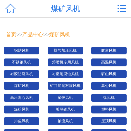


煤矿风机
首页

公司简介
首页
产品中心
煤矿风机
>>
>>
产品中心
锅炉风机
煤气加压风机
隧道风机
技术百科
不锈钢风机
熔喷机专用风机
高温风机
发货业绩
衬胶防腐风机
衬塑耐腐蚀风机
矿山风机
技术知识
煤矿风机
矿井局扇对旋风机
离心风机
售后服务
高压离心风机
窑炉风机
钛风机
煤粉风机
玻璃钢风机
塑料风机
联系我们
排尘风机
轴流风机
屋顶风机