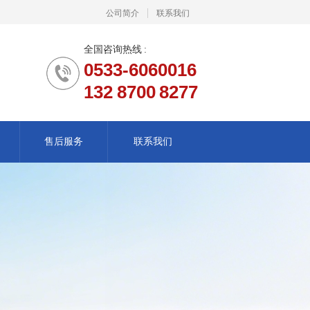
公司简介
联系我们
全国咨询热线 :
0533-6060016
132 8700 8277
售后服务
联系我们