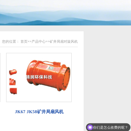
您的位置：
首页
>>
产品中心
>>
矿井局扇对旋风机
JK67 JK58矿井局扇风机
你们是怎么收费的呢？