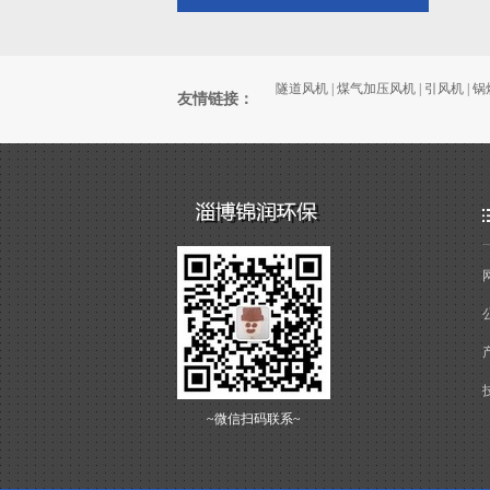
隧道风机
|
煤气加压风机
|
引风机
|
锅
友情链接：
~微信扫码联系~