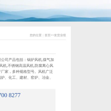
您的位置：
首页
>>
发货业绩
公司产品包括：锅炉风机,煤气加
引风机,不锈钢高温风机,防腐离心风
产厂家，多种规格型号。风机广泛
锅炉、化工、建材、窑炉、冶金、
700 8277