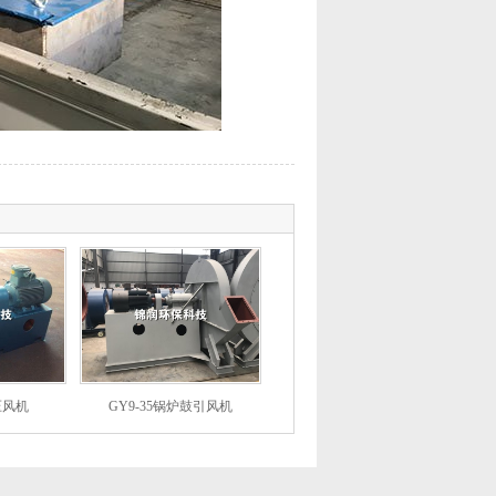
压风机
GY9-35锅炉鼓引风机