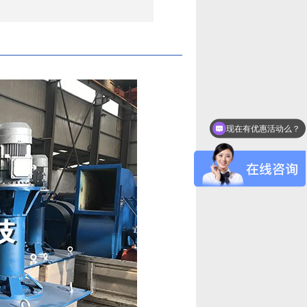
现在有优惠活动么？