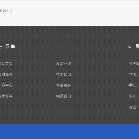
炉风机
|
导 航
网站首页
发货业绩
淄博
公司简介
技术知识
电话：0
产品中心
售后服务
手机：13
技术百科
联系我们
传真：0
地址